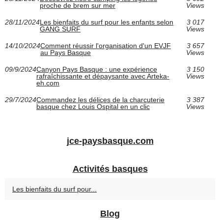
proche de brem sur mer
Views
28/11/2024
Les bienfaits du surf pour les enfants selon
3 017
GANG SURF
Views
14/10/2024
Comment réussir l'organisation d'un EVJF
3 657
au Pays Basque
Views
09/9/2024
Canyon Pays Basque : une expérience
3 150
rafraîchissante et dépaysante avec Arteka-
Views
eh.com
29/7/2024
Commandez les délices de la charcuterie
3 387
basque chez Louis Ospital en un clic
Views
jce-paysbasque.com
Activités basques
Les bienfaits du surf pour...
Blog