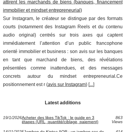
attirent les marchands de biens (banques, financement
immobilier et mindset entrepreneurial)
Sur Instagram, le créateur se distingue par des formats
courts (notamment des Instagram Reels et du contenu
audio original) centrés sur trois axes qui captent
immédiatement l’attention d’un public francophone
orienté immobilier et business : son avis sur les banques
en tant que marchand de biens, des révélations
présentées comme inattendues, et des messages
concrets autour du mindset entrepreneurial.Ce
positionnement est r (
avis sur Instagram
) [
...
]
Latest additions
19/1/2026
Acheter des likes TikTok : le guide en 3
863
étapes (URL, quantité/ciblage, paiement)
Views
14/11/2025
Jambon de Kintoa AOP : un jambon sec de
414