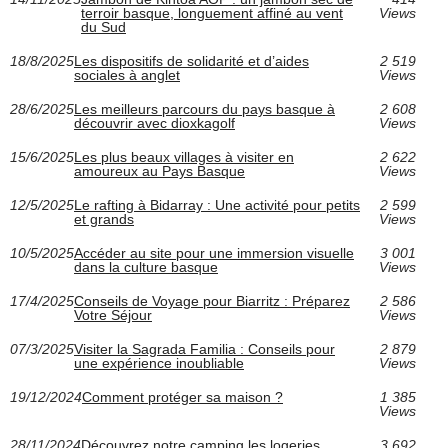
terroir basque, longuement affiné au vent
Views
du Sud
18/8/2025
Les dispositifs de solidarité et d’aides
2 519
sociales à anglet
Views
28/6/2025
Les meilleurs parcours du pays basque à
2 608
découvrir avec dioxkagolf
Views
15/6/2025
Les plus beaux villages à visiter en
2 622
amoureux au Pays Basque
Views
12/5/2025
Le rafting à Bidarray : Une activité pour petits
2 599
et grands
Views
10/5/2025
Accéder au site pour une immersion visuelle
3 001
dans la culture basque
Views
17/4/2025
Conseils de Voyage pour Biarritz : Préparez
2 586
Votre Séjour
Views
07/3/2025
Visiter la Sagrada Familia : Conseils pour
2 879
une expérience inoubliable
Views
19/12/2024
Comment protéger sa maison ?
1 385
Views
28/11/2024
Découvrez notre camping les logeries
3 692