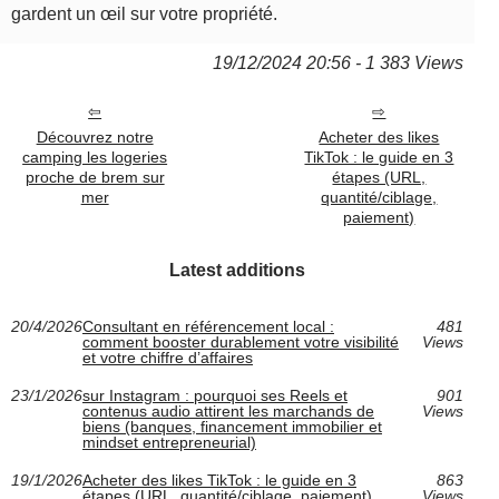
gardent un œil sur votre propriété.
19/12/2024 20:56 - 1 383 Views
Découvrez notre
Acheter des likes
camping les logeries
TikTok : le guide en 3
proche de brem sur
étapes (URL,
mer
quantité/ciblage,
paiement)
Latest additions
20/4/2026
Consultant en référencement local :
481
comment booster durablement votre visibilité
Views
et votre chiffre d’affaires
23/1/2026
sur Instagram : pourquoi ses Reels et
901
contenus audio attirent les marchands de
Views
biens (banques, financement immobilier et
mindset entrepreneurial)
19/1/2026
Acheter des likes TikTok : le guide en 3
863
étapes (URL, quantité/ciblage, paiement)
Views